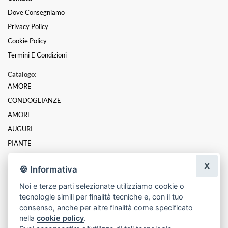
Dove Consegniamo
Privacy Policy
Cookie Policy
Termini E Condizioni
Catalogo:
AMORE
CONDOGLIANZE
AMORE
AUGURI
PIANTE
LAUREA
X
🍪 Informativa
RINGRAZIAMENTI
Noi e terze parti selezionate utilizziamo cookie o
NASCITE E BATTESIMI
tecnologie simili per finalità tecniche e, con il tuo
MATRIMONI
consenso, anche per altre finalità come specificato
nella
cookie policy
.