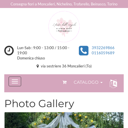
Consegna fiori a Moncalieri, Nichelino, Trofarello, Beinasco, Torino
Lun-Sab : 9:00 - 13:00 / 15:00 -
3932269866
19:00
0116059689
Domenica chiuso
via sestriere 36 Moncalieri (To)
CATALOGO
Photo Gallery