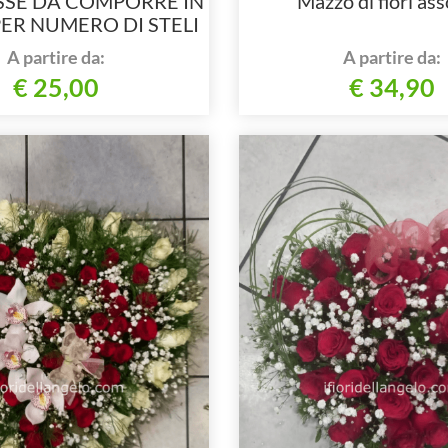
SSE DA COMPORRE IN
Mazzo di fiori asso
ER NUMERO DI STELI
A partire da:
A partire da:
€ 25,00
€ 34,90