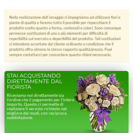
Nella realizzazione dell´omaggio ci impegniamo ad utilizzare fiori e
piante di qualità e faremo tutto il possibile per rispecchiare il
prodotto scelto quanto a forma, contenuti e colori. Sono comunque
permesse sostituzioni di uno o più elementi per difficoltà di
reperibilità sul mercato e deperibilità del prodotto. Tali sostituzioni
si intendono accettate dal cliente ordinante a condizione che il
prodotto offra almeno lo stesso rapporto qualità/prezzo. Puoi
sempre contattarci per concordare quanto ritieni necessario.
STAI ACQUISTANDO
DIRETTAMENTE DAL
FIORISTA
Riceviamo noi direttamente sia
l’ordine che il pagamento per l’intero
importo. Questo ci permette di
realizzare il servizio richiesto nel
migliore dei modi, con reciproca
soddisfazione.