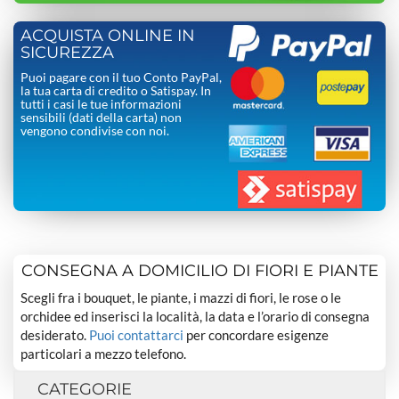
ACQUISTA ONLINE IN
SICUREZZA
Puoi pagare con il tuo Conto PayPal,
la tua carta di credito o Satispay. In
tutti i casi le tue informazioni
sensibili (dati della carta) non
vengono condivise con noi.
CONSEGNA A DOMICILIO DI FIORI E PIANTE
Scegli fra i bouquet, le piante, i mazzi di fiori, le rose o le
orchidee ed inserisci la località, la data e l’orario di consegna
desiderato.
Puoi contattarci
per concordare esigenze
particolari a mezzo telefono.
CATEGORIE