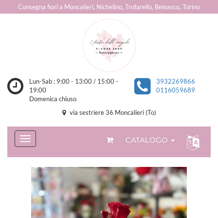
Consegna fiori a Moncalieri, Nichelino, Trofarello, Beinasco, Torino
Lun-Sab : 9:00 - 13:00 / 15:00 -
3932269866
19:00
0116059689
Domenica chiuso
via sestriere 36 Moncalieri (To)
CATALOGO