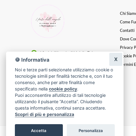
Chi Siam
Come Fu
Contatti
Dove Co
Privacy P
I fiori dell'Angelo di Maiello Zaira
Cookie Po
X
🍪 Informativa
Via Sestriere, 36, 10024 - Moncalieri
Termini E
Noi e terze parti selezionate utilizziamo cookie o
(Torino)
tecnologie simili per finalità tecniche e, con il tuo
0116059689
consenso, anche per altre finalità come
specificato nella
cookie policy
.
[email protected]
Puoi acconsentire all’utilizzo di tali tecnologie
utilizzando il pulsante “Accetta”. Chiudendo
P. IVA 10979600011
questa informativa, continui senza accettare.
Scopri di più e personalizza
Accetta
Personalizza