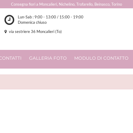
Consegna fiori a Moncalieri, Nichelino, Trofarello, Beinasco, Torino
Lun-Sab : 9:00 - 13:00 / 15:00 - 19:00
Domenica chiuso
via sestriere 36 Moncalieri (To)
CONTATTI
GALLERIA FOTO
MODULO DI CONTATTO