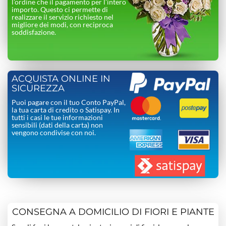
l’ordine che il pagamento per l’intero
importo. Questo ci permette di
realizzare il servizio richiesto nel
migliore dei modi, con reciproca
soddisfazione.
ACQUISTA ONLINE IN
SICUREZZA
Puoi pagare con il tuo Conto PayPal,
la tua carta di credito o Satispay. In
tutti i casi le tue informazioni
sensibili (dati della carta) non
vengono condivise con noi.
CONSEGNA A DOMICILIO DI FIORI E PIANTE