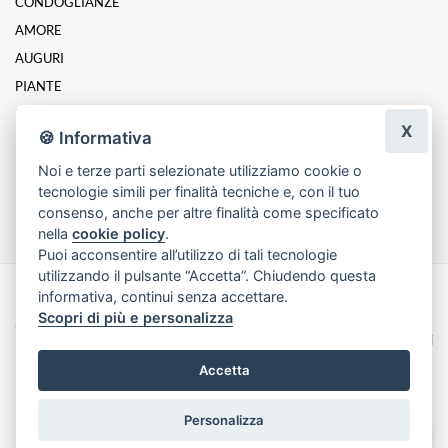
CONDOGLIANZE
AMORE
AUGURI
PIANTE
LAUREA
X
🍪 Informativa
RINGRAZIAMENTI
Noi e terze parti selezionate utilizziamo cookie o
NASCITE E BATTESIMI
tecnologie simili per finalità tecniche e, con il tuo
MATRIMONI
consenso, anche per altre finalità come specificato
nella
cookie policy
.
Puoi acconsentire all’utilizzo di tali tecnologie
utilizzando il pulsante “Accetta”. Chiudendo questa
informativa, continui senza accettare.
Made with
by
Infoser.it
-
Realizzazione Siti ecommerce per Fioristi
- ©
Scopri di più e personalizza
2026
Privacy Policy
Cookie Policy
Termini e Condizioni
Accetta
Personalizza