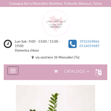
Consegna fiori a Moncalieri, Nichelino, Trofarello, Beinasco, Torino
Lun-Sab : 9:00 - 13:00 / 15:00 -
3932269866
19:00
0116059689
Domenica chiuso
via sestriere 36 Moncalieri (To)
CATALOGO