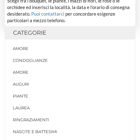
Scegli fra i bouquet, le piante, i mazzi di fiori, le rose o le
orchidee ed inserisci la località, la data e l’orario di consegna
desiderato.
Puoi contattarci
per concordare esigenze
particolari a mezzo telefono.
CATEGORIE
AMORE
CONDOGLIANZE
AMORE
AUGURI
PIANTE
LAUREA
RINGRAZIAMENTI
NASCITE E BATTESIMI